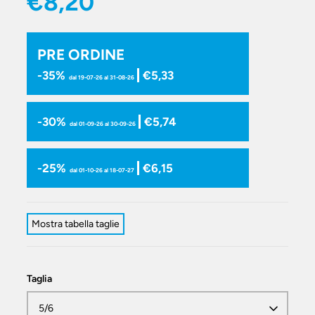
€8,20
PRE ORDINE
-35%
€5,33
dal 19-07-26 al 31-08-26
-30%
€5,74
dal 01-09-26 al 30-09-26
-25%
€6,15
dal 01-10-26 al 18-07-27
Mostra tabella taglie
Taglia
5/6