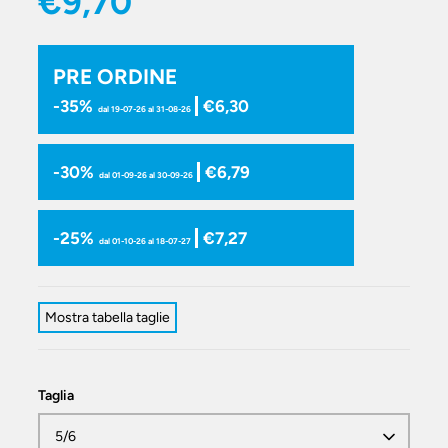
€9,70
PRE ORDINE
-35%
€6,30
dal 19-07-26 al 31-08-26
-30%
€6,79
dal 01-09-26 al 30-09-26
-25%
€7,27
dal 01-10-26 al 18-07-27
Mostra tabella taglie
Taglia
5/6