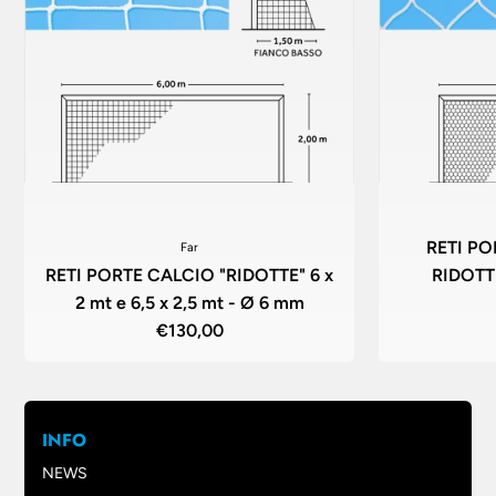
RETI PO
Far
RETI PORTE CALCIO "RIDOTTE" 6 x
RIDOTTE
2 mt e 6,5 x 2,5 mt - Ø 6 mm
€130,00
INFO
NEWS