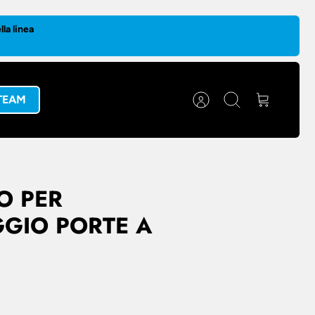
la linea
 TEAM
Account
Cerca
Carrello
O PER
GIO PORTE A