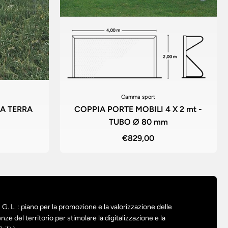
Gamma sport
 A TERRA
COPPIA PORTE MOBILI 4 X 2 mt -
TUBO Ø 80 mm
€829,00
G. L. : piano per la promozione e la valorizzazione delle
nze del territorio per stimolare la digitalizzazione e la