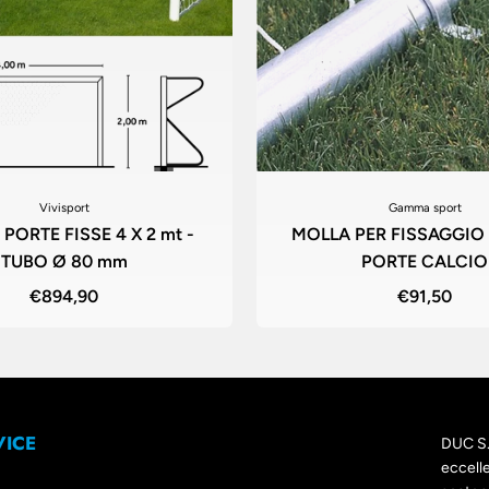
Vivisport
Gamma sport
PORTE FISSE 4 X 2 mt -
MOLLA PER FISSAGGIO
TUBO Ø 80 mm
PORTE CALCIO
€894,90
€91,50
VICE
DUC S. 
eccelle