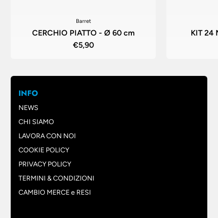
Barret
CERCHIO PIATTO - Ø 60 cm
KIT 24
€5,90
INFO
NEWS
CHI SIAMO
LAVORA CON NOI
COOKIE POLICY
PRIVACY POLICY
TERMINI & CONDIZIONI
CAMBIO MERCE e RESI