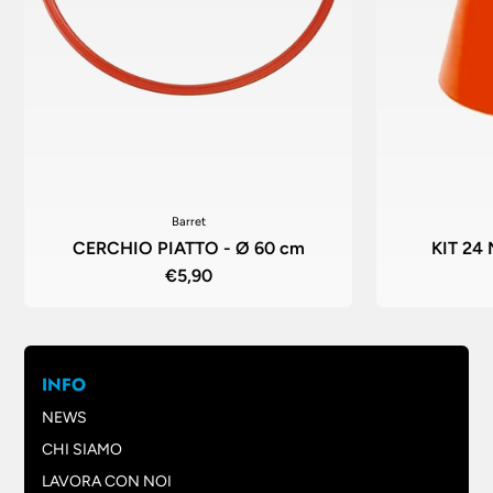
Barret
CERCHIO PIATTO - Ø 60 cm
KIT 24
€5,90
INFO
NEWS
CHI SIAMO
LAVORA CON NOI