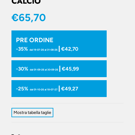
CALCIO
€65,70
PRE ORDINE
-35%
€42,70
dal 19-07-26 al 31-08-26
-30%
€45,99
dal 01-09-26 al 30-09-26
-25%
€49,27
dal 01-10-26 al 18-07-27
Mostra tabella taglie