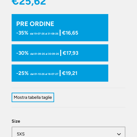
€25,62
PRE ORDINE
-35%
€16,65
dal 19-07-26 al 31-08-26
-30%
€17,93
dal 01-09-26 al 30-09-26
-25%
€19,21
dal 01-10-26 al 18-07-27
Mostra tabella taglie
Size
5XS