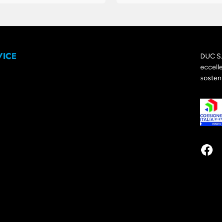
VICE
DUC S. 
eccelle
sosteni