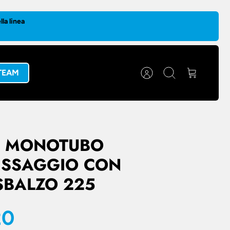
la linea
 TEAM
Account
Cerca
Carrello
O MONOTUBO
ISSAGGIO CON
SBALZO 225
20