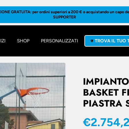
ONE GRATUITA: per ordini superiori a 200 € o acquistando un capo del
SUPPORTER
IZI
SHOP
PERSONALIZZATI
TROVA IL TUO
IMPIANT
BASKET F
PIASTRA 
€2.754,