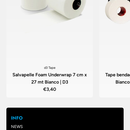
d3 Tape
Salvapelle Foam Underwrap 7 cm x
Tape benda
27 mt Bianco | D3
Bianco
€3,40
INFO
NEWS