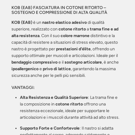
KOB (EAB) FASCIATURA IN COTONE RITORTO –
SOSTEGNO E COMPRESSIONE DI ALTA QUALITÀ
KOB (EAB)
è un
nastro elastico adesivo
di qualità
superiore, realizzato con
cotone ritorto
a
trama fine e ad
alta resistenza
. Con il suo
colore marrone
distintivo e la
capacità di resistere a situazioni di stress elevato, questo
nastro è progettato per
prestazioni d'élite
, offrendo un
supporto ottimale per muscoli e articolazioni. Ideale per il
bendaggio compressivo
e il
sostegno articolare
, è anche
ipoallergenico
e
privo di lattice
, garantendo la massima
sicurezza anche per le pelli più sensibili.
VANTAGGI:
Alta Resistenza e Qualità Superiore
: La trama fine e
la composizione in
cotone ritorto
offrono una
resistenza eccezionale, ideale per supportare le
articolazioni e i muscoli durante attività ad alto stress.
Supporto Forte e Confortevole
: Il nastro si adatta
perfettamente al corpo, aderendo saldamente e