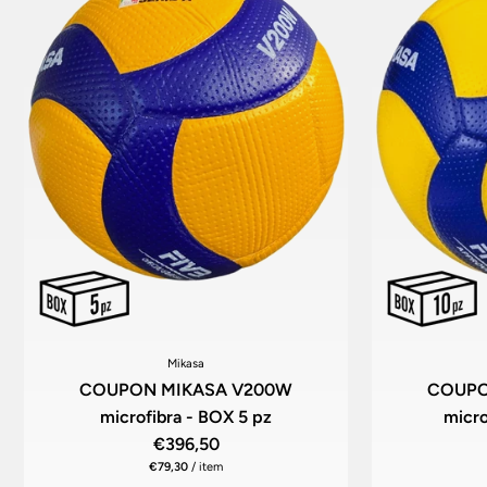
Mikasa
COUPON MIKASA V200W
COUPO
microfibra - BOX 5 pz
micro
€396,50
€79,30
/
item