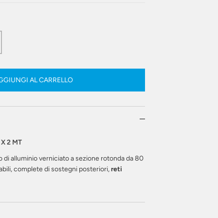
GGIUNGI AL CARRELLO
 X 2 MT
bo di alluminio verniciato a sezione rotonda da 80
bili, complete di sostegni posteriori,
reti