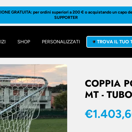
ONE GRATUITA: per ordini superiori a 200 € o acquistando un capo del
SUPPORTER
IZI
SHOP
PERSONALIZZATI
TROVA IL TUO
COPPIA P
MT - TUB
€1.403,