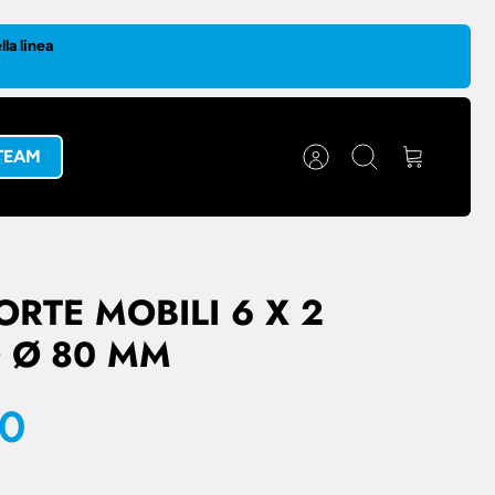
la linea
 TEAM
Account
Cerca
Carrello
ORTE MOBILI 6 X 2
O Ø 80 MM
60