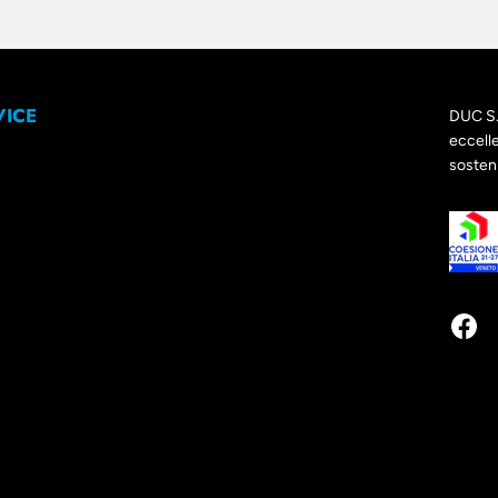
VICE
DUC S. 
eccelle
sosteni