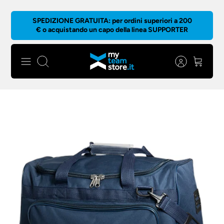
Salta
SPEDIZIONE GRATUITA: per ordini superiori a 200
al
€ o acquistando un capo della linea SUPPORTER
contenuto
Cerca