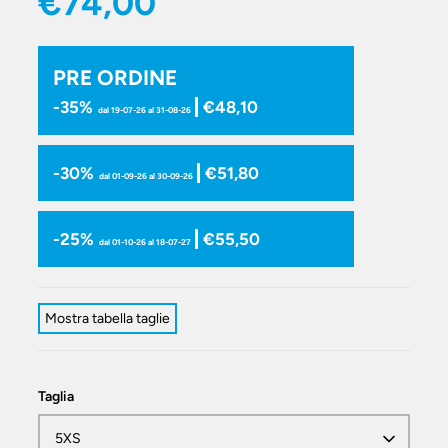
€74,00
PRE ORDINE
-35%
€48,10
dal 19-07-26 al 31-08-26
-30%
€51,80
dal 01-09-26 al 30-09-26
-25%
€55,50
dal 01-10-26 al 18-07-27
Mostra tabella taglie
Taglia
5XS