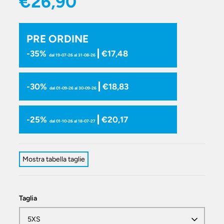
€26,90
PRE ORDINE
-35%
€17,48
dal 19-07-26 al 31-08-26
-30%
€18,83
dal 01-09-26 al 30-09-26
-25%
€20,17
dal 01-10-26 al 18-07-27
Mostra tabella taglie
Taglia
5XS