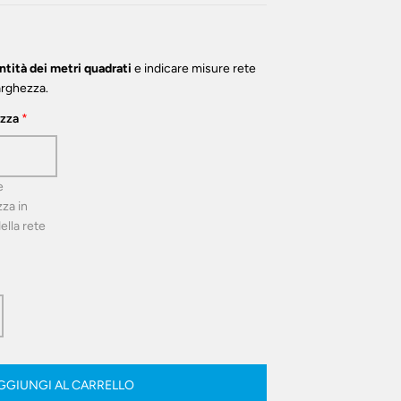
ntità dei metri quadrati
e indicare misure rete
larghezza.
zza
e
za in
ella rete
GGIUNGI AL CARRELLO