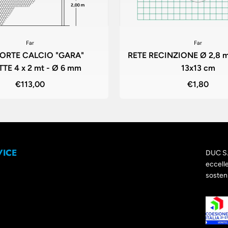
Far
Far
PORTE CALCIO "GARA"
RETE RECINZIONE Ø 2,8 m
TE 4 x 2 mt - Ø 6 mm
13x13 cm
€113,00
€1,80
VICE
DUC S. 
eccelle
sosteni