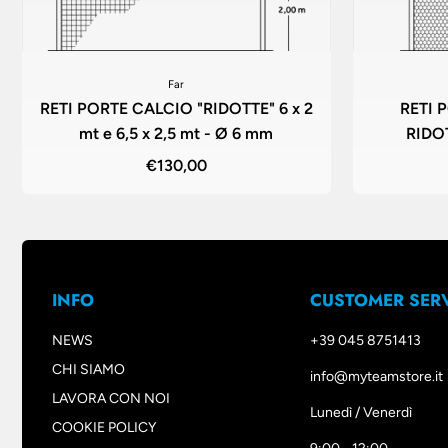
Far
RETI PORTE CALCIO "RIDOTTE" 6 x 2
RETI 
mt e 6,5 x 2,5 mt - Ø 6 mm
RIDOT
€130,00
INFO
CUSTOMER SER
NEWS
+39 045 8751413
CHI SIAMO
info@myteamstore.it
LAVORA CON NOI
Lunedì / Venerdì
COOKIE POLICY