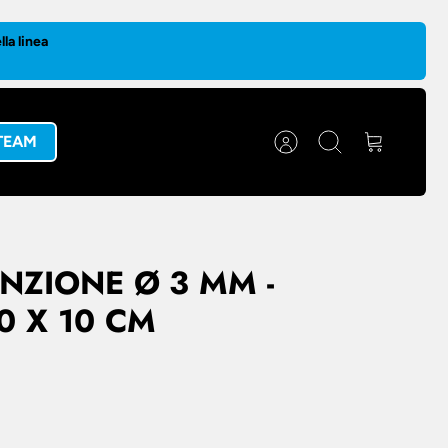
la linea
 TEAM
Account
Cerca
Carrello
INZIONE Ø 3 MM -
0 X 10 CM