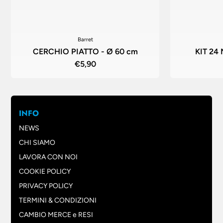
Barret
CERCHIO PIATTO - Ø 60 cm
KIT 24
€5,90
INFO
NEWS
CHI SIAMO
LAVORA CON NOI
COOKIE POLICY
PRIVACY POLICY
TERMINI & CONDIZIONI
CAMBIO MERCE e RESI